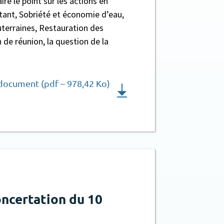
ire le point sur les actions en
stant, Sobriété et économie d’eau,
uterraines, Restauration des
n de réunion, la question de la
 document (pdf – 978,42 Ko)
oncertation du 10