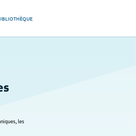
BIBLIOTHÈQUE
eau
Aménager le territoire
es
niques, les