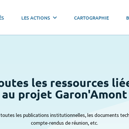
 actions par thématiques
ÉS
LES ACTIONS
CARTOGRAPHIE
onomiser l’eau
Pacte de gouvernance
Stocker l’
outes les ressources lié
au projet Garon'Amont
toutes les publications institutionnelles, les documents tech
compte-rendus de réunion, etc.