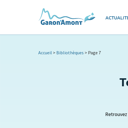
Vue d’ensemble
Les
ACTUALIT
Le programme d’actions
Ec
Accueil
>
Bibliothèques
>
Page 7
T
Retrouvez 