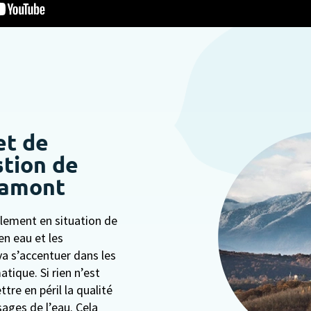
et de
stion de
e amont
llement en situation de
en eau et les
va s’accentuer dans les
tique. Si rien n’est
tre en péril la qualité
ages de l’eau. Cela