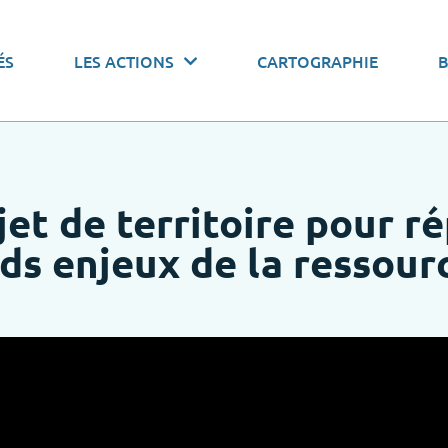
 actions par thématiques
ÉS
LES ACTIONS
CARTOGRAPHIE
onomiser l’eau
Pacte de gouvernance
Stocker l’
jet de territoire pour r
ds enjeux de la ressour