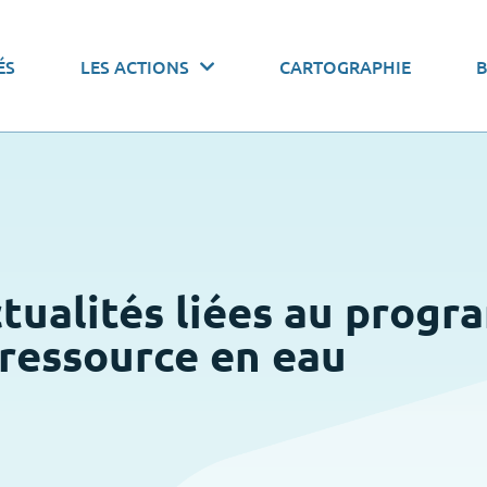
 actions par thématiques
ÉS
LES ACTIONS
CARTOGRAPHIE
onomiser l’eau
Pacte de gouvernance
Stocker l’
ctualités liées au prog
a ressource en eau