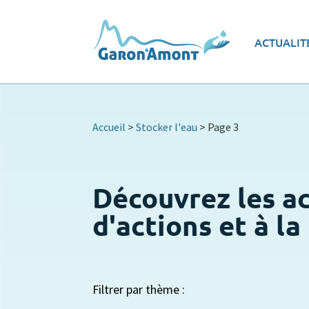
Vue d’ensemble
Les
ACTUALIT
Le programme d’actions
Ec
Accueil
>
Stocker l'eau
>
Page 3
Découvrez les a
d'actions et à l
Filtrer par thème :