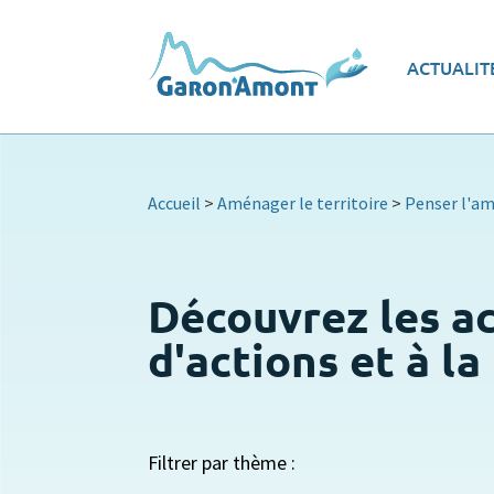
Vue d’ensemble
Les
ACTUALIT
Le programme d’actions
Ec
Accueil
>
Aménager le territoire
>
Penser l'am
Découvrez les a
d'actions et à l
Filtrer par thème :