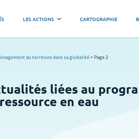
 actions par thématiques
ÉS
LES ACTIONS
CARTOGRAPHIE
onomiser l’eau
Pacte de gouvernance
Stocker l’
énagement du territoire dans sa globalité
>
Page 2
ctualités liées au prog
a ressource en eau