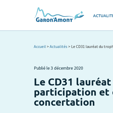
Vue d’ensemble
Les
ACTUALIT
Le programme d’actions
Ec
Accueil
>
Actualités
>
Le CD31 lauréat du troph
Publié le
3 décembre 2020
Le CD31 lauréat
participation et 
concertation