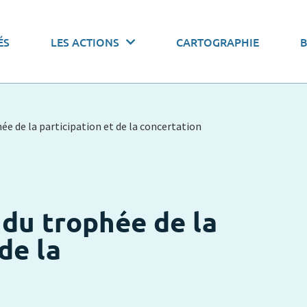
 actions par thématiques
ÉS
LES ACTIONS
CARTOGRAPHIE
onomiser l’eau
Pacte de gouvernance
Stocker l’
ée de la participation et de la concertation
 du trophée de la
de la