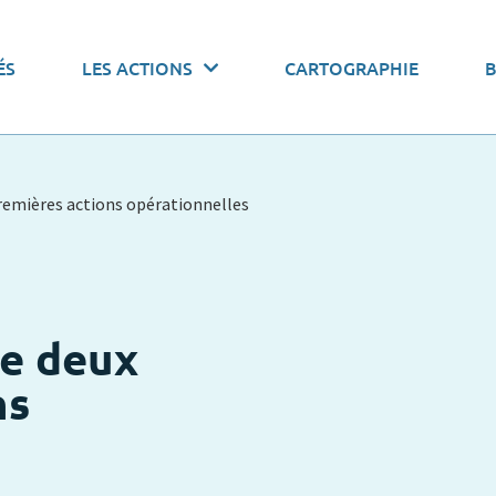
 actions par thématiques
ÉS
LES ACTIONS
CARTOGRAPHIE
onomiser l’eau
Pacte de gouvernance
Stocker l’
remières actions opérationnelles
e deux
ns