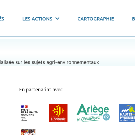
 actions par thématiques
ÉS
LES ACTIONS
CARTOGRAPHIE
onomiser l’eau
Pacte de gouvernance
Stocker l’
alisée sur les sujets agri-environnementaux
En partenariat avec