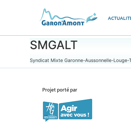
Vue d’ensemble
Les
ACTUALIT
Le programme d’actions
Ec
SMGALT
Syndicat Mixte Garonne-Aussonnelle-Louge-To
Projet porté par