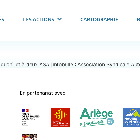
 actions par thématiques
ÉS
LES ACTIONS
CARTOGRAPHIE
onomiser l’eau
Pacte de gouvernance
Stocker l’
uch] et à deux ASA [infobulle : Association Syndicale Aut
En partenariat avec