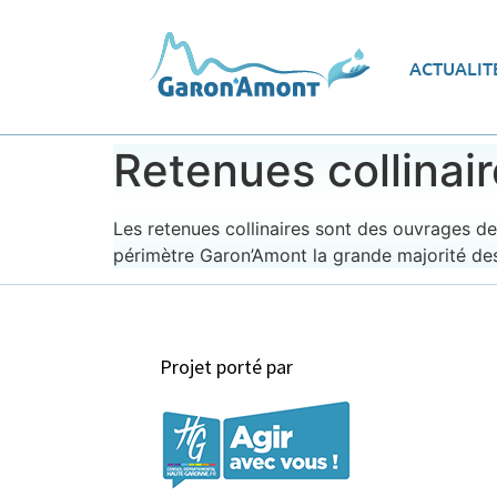
Vue d’ensemble
Les
ACTUALIT
Le programme d’actions
Ec
Retenues collinai
Les retenues collinaires sont des ouvrages de
périmètre Garon’Amont la grande majorité des r
Projet porté par