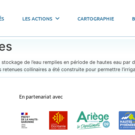
 actions par thématiques
ÉS
LES ACTIONS
CARTOGRAPHIE
onomiser l’eau
Pacte de gouvernance
Stocker l’
res
 stockage de l’eau remplies en période de hautes eau par des
etenues collinaires a été construite pour permettre l’irriga
En partenariat avec