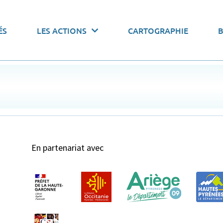
 actions par thématiques
ÉS
LES ACTIONS
CARTOGRAPHIE
onomiser l’eau
Pacte de gouvernance
Stocker l’
En partenariat avec