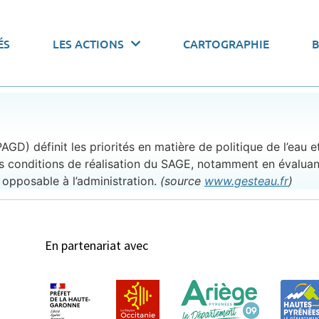
 actions par thématiques
ÉS
LES ACTIONS
CARTOGRAPHIE
onomiser l’eau
Pacte de gouvernance
Stocker l’
) définit les priorités en matière de politique de l’eau et
e les conditions de réalisation du SAGE, notamment en évalua
opposable à l’administration.
(source
www.gesteau.fr
)
En partenariat avec