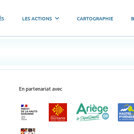
 actions par thématiques
ÉS
LES ACTIONS
CARTOGRAPHIE
onomiser l’eau
Pacte de gouvernance
Stocker l’
En partenariat avec