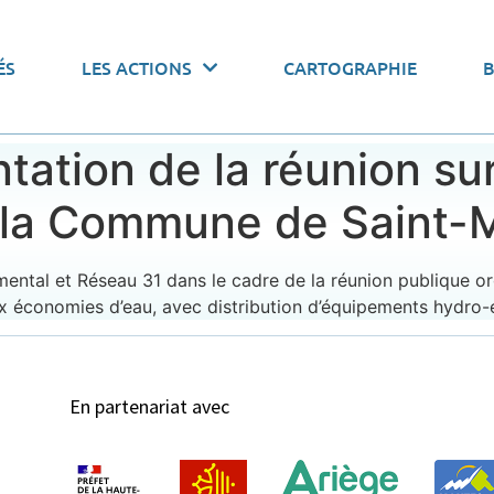
 actions par thématiques
ÉS
LES ACTIONS
CARTOGRAPHIE
onomiser l’eau
Pacte de gouvernance
Stocker l’
tation de la réunion su
r la Commune de Saint-
mental et Réseau 31 dans le cadre de la réunion publique o
ux économies d’eau, avec distribution d’équipements hydro
En partenariat avec