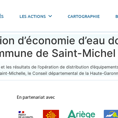
 actions par thématiques
ÉS
LES ACTIONS
CARTOGRAPHIE
onomiser l’eau
Pacte de gouvernance
Stocker l’
ction d’économie d’eau 
ommune de Saint-Michel 
et les résultats de l’opération de distribution d’équipemen
t-Michelle, le Conseil départemental de la Haute-Garonn
En partenariat avec